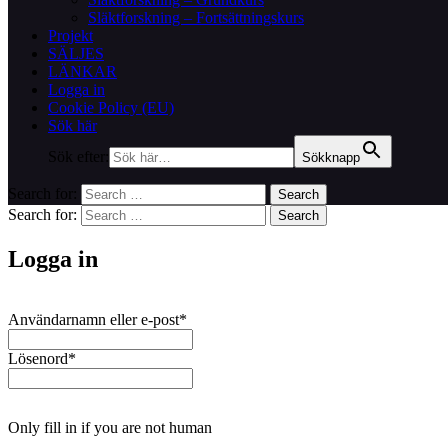
Släktforskning – Fortsättningskurs
Projekt
SÄLJES
LÄNKAR
Logga in
Cookie Policy (EU)
Sök här
Sök efter:
Sökknapp
Search for:
Search
Search for:
Search
Logga in
Användarnamn eller e-post
*
Lösenord
*
Only fill in if you are not human