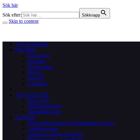
Sök här
Sök efter:
Sökknapp
Skip to content
VÄLKOMMEN
OM JBSF
Föreningen
Styrelsen
Medlemskap
Projekt
Kick off
Uthyrning
AKTIVITETER
DNA Café
Släktforskarhjälp
Tematräffar/resor
KURSER
Domstolsforskning med häradsrätten i fokus
Gårdsforskning
Läsning av gamla handstilar
Släktforskning – Grundkurs