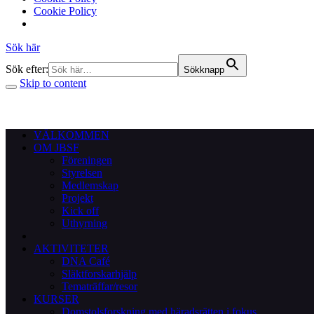
Cookie Policy
Sök här
Sök efter:
Sökknapp
Skip to content
VÄLKOMMEN
OM JBSF
Föreningen
Styrelsen
Medlemskap
Projekt
Kick off
Uthyrning
AKTIVITETER
DNA Café
Släktforskarhjälp
Tematräffar/resor
KURSER
Domstolsforskning med häradsrätten i fokus