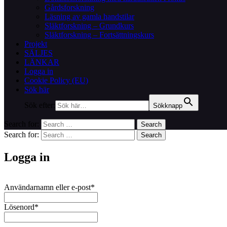
Gårdsforskning
Läsning av gamla handstilar
Släktforskning – Grundkurs
Släktforskning – Fortsättningskurs
Projekt
SÄLJES
LÄNKAR
Logga in
Cookie Policy (EU)
Sök här
Sök efter:
Sökknapp
Search for:
Search
Search for:
Search
Logga in
Användarnamn eller e-post
*
Lösenord
*