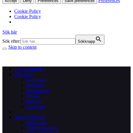
Preferences
Accept
Deny
Preferences
Save preferences
Cookie Policy
Cookie Policy
Sök här
Sök efter:
Sökknapp
Skip to content
VÄLKOMMEN
OM JBSF
Föreningen
Styrelsen
Medlemskap
Projekt
Kick off
Uthyrning
AKTIVITETER
DNA Café
Släktforskarhjälp