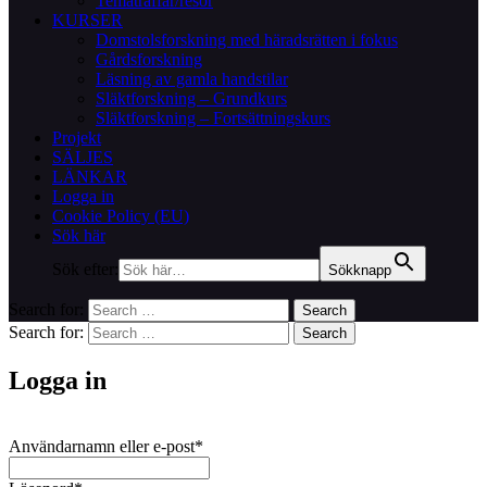
Tematräffar/resor
KURSER
Domstolsforskning med häradsrätten i fokus
Gårdsforskning
Läsning av gamla handstilar
Släktforskning – Grundkurs
Släktforskning – Fortsättningskurs
Projekt
SÄLJES
LÄNKAR
Logga in
Cookie Policy (EU)
Sök här
Sök efter:
Sökknapp
Search for:
Search
Search for:
Search
Logga in
Användarnamn eller e-post
*