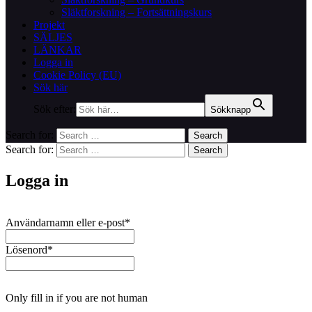
Släktforskning – Fortsättningskurs
Projekt
SÄLJES
LÄNKAR
Logga in
Cookie Policy (EU)
Sök här
Sök efter:
Sökknapp
Search for:
Search
Search for:
Search
Logga in
Användarnamn eller e-post
*
Lösenord
*
Only fill in if you are not human