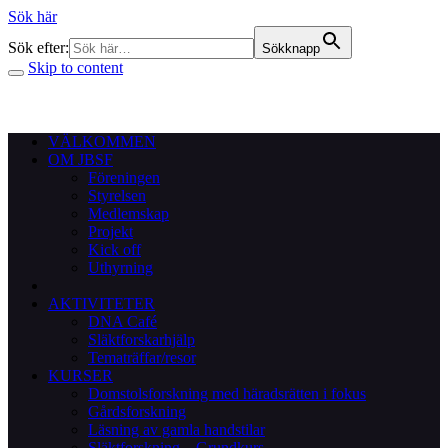
Sök här
Sök efter:
Sökknapp
Skip to content
VÄLKOMMEN
OM JBSF
Föreningen
Styrelsen
Medlemskap
Projekt
Kick off
Uthyrning
AKTIVITETER
DNA Café
Släktforskarhjälp
Tematräffar/resor
KURSER
Domstolsforskning med häradsrätten i fokus
Gårdsforskning
Läsning av gamla handstilar
Släktforskning – Grundkurs