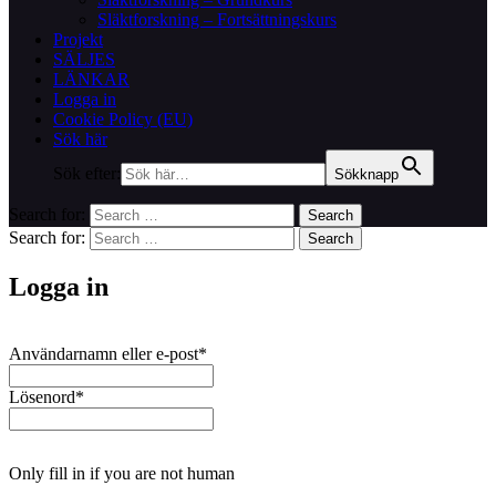
Släktforskning – Fortsättningskurs
Projekt
SÄLJES
LÄNKAR
Logga in
Cookie Policy (EU)
Sök här
Sök efter:
Sökknapp
Search for:
Search
Search for:
Search
Logga in
Användarnamn eller e-post
*
Lösenord
*
Only fill in if you are not human