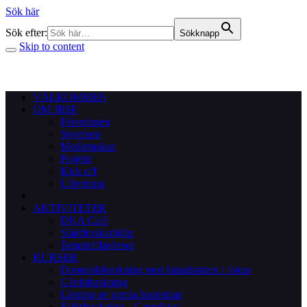
Sök här
Sök efter:
Sökknapp
Skip to content
VÄLKOMMEN
OM JBSF
Föreningen
Styrelsen
Medlemskap
Projekt
Kick off
Uthyrning
AKTIVITETER
DNA Café
Släktforskarhjälp
Tematräffar/resor
KURSER
Domstolsforskning med häradsrätten i fokus
Gårdsforskning
Läsning av gamla handstilar
Släktforskning – Grundkurs