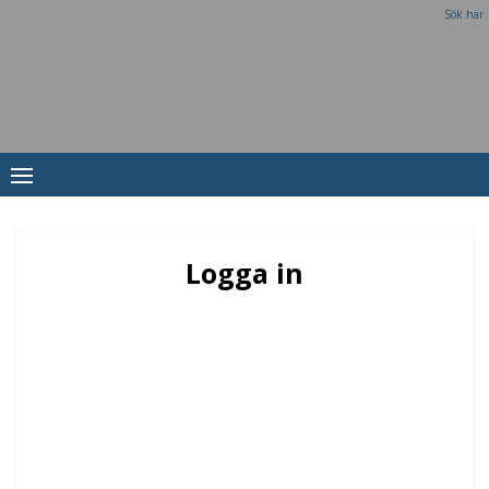
Sök här
Logga in
Användarnamn eller e-post
*