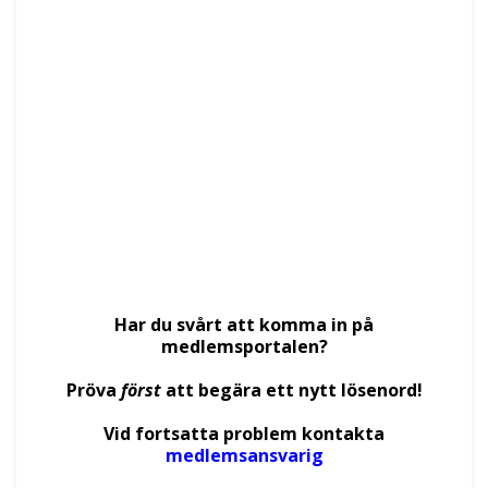
Lösenord
*
Håll mig inloggad
Glömt lösenordet?
Har du svårt att komma in på
medlemsportalen?
Pröva
först
att begära ett nytt lösenord!
Vid fortsatta problem kontakta
medlemsansvarig