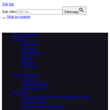
Sök här
Sök efter:
Sökknapp
Skip to content
VÄLKOMMEN
OM JBSF
Föreningen
Styrelsen
Medlemskap
Projekt
Kick off
Uthyrning
AKTIVITETER
DNA Café
Släktforskarhjälp
Tematräffar/resor
KURSER
Domstolsforskning med häradsrätten i fokus
Gårdsforskning
Läsning av gamla handstilar
Släktforskning – Grundkurs