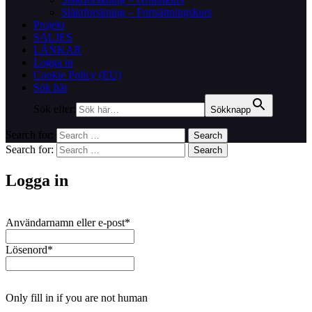
Släktforskning – Fortsättningskurs
Projekt
SÄLJES
LÄNKAR
Logga in
Cookie Policy (EU)
Sök här
Sök efter:
Sökknapp
Search for:
Search
Search for:
Search
Logga in
Användarnamn eller e-post
*
Lösenord
*
Only fill in if you are not human