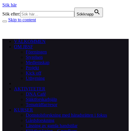
Sök här
Sök efter:
Sökknapp
Skip to content
VÄLKOMMEN
OM JBSF
Föreningen
Styrelsen
Medlemskap
Projekt
Kick off
Uthyrning
AKTIVITETER
DNA Café
Släktforskarhjälp
Tematräffar/resor
KURSER
Domstolsforskning med häradsrätten i fokus
Gårdsforskning
Läsning av gamla handstilar
Släktforskning – Grundkurs