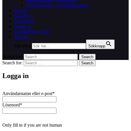
Släktforskning – Fortsättningskurs
Projekt
SÄLJES
LÄNKAR
Logga in
Cookie Policy (EU)
Sök här
Sök efter:
Sökknapp
Search for:
Search
Search for:
Search
Logga in
Användarnamn eller e-post
*
Lösenord
*
Only fill in if you are not human