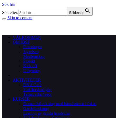
Sök här
Sök efter:
Sökknapp
Skip to content
VÄLKOMMEN
OM JBSF
Föreningen
Styrelsen
Medlemskap
Projekt
Kick off
Uthyrning
AKTIVITETER
DNA Café
Släktforskarhjälp
Tematräffar/resor
KURSER
Domstolsforskning med häradsrätten i fokus
Gårdsforskning
Läsning av gamla handstilar
Släktforskning – Grundkurs