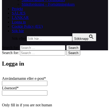
Släktforskning – Fortsättningskurs
Projekt
SÄLJES
LÄNKAR
Logga in
Cookie Policy (EU)
Sök här
Sök efter:
Sökknapp
Search for:
Search
Search for:
Search
Logga in
Användarnamn eller e-post
*
Lösenord
*
Only fill in if you are not human