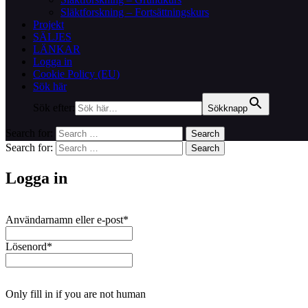
Släktforskning – Fortsättningskurs
Projekt
SÄLJES
LÄNKAR
Logga in
Cookie Policy (EU)
Sök här
Sök efter:
Sökknapp
Search for:
Search
Search for:
Search
Logga in
Användarnamn eller e-post
*
Lösenord
*
Only fill in if you are not human