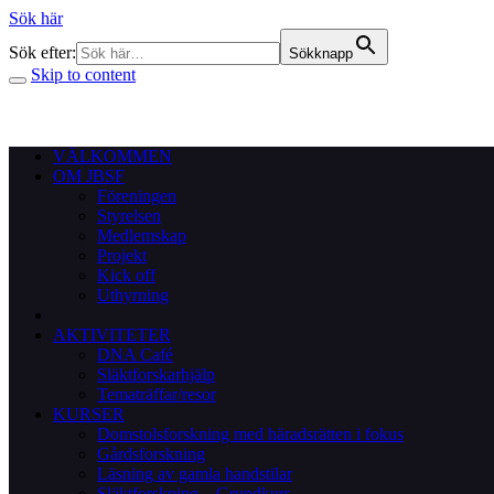
Sök här
Sök efter:
Sökknapp
Skip to content
VÄLKOMMEN
OM JBSF
Föreningen
Styrelsen
Medlemskap
Projekt
Kick off
Uthyrning
AKTIVITETER
DNA Café
Släktforskarhjälp
Tematräffar/resor
KURSER
Domstolsforskning med häradsrätten i fokus
Gårdsforskning
Läsning av gamla handstilar
Släktforskning – Grundkurs