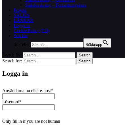
Släktforskning – Fortsättningskurs
Projekt
SÄLJES
LÄNKAR
Logga in
Cookie Policy (EU)
Sök här
Sök efter:
Sökknapp
Search for:
Search
Search for:
Search
Logga in
Användarnamn eller e-post
*
Lösenord
*
Only fill in if you are not human