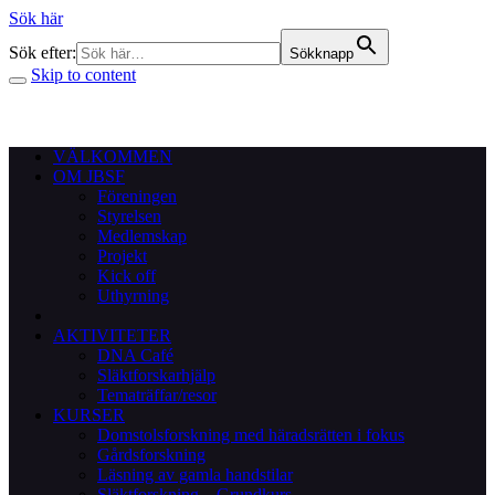
Sök här
Sök efter:
Sökknapp
Skip to content
VÄLKOMMEN
OM JBSF
Föreningen
Styrelsen
Medlemskap
Projekt
Kick off
Uthyrning
AKTIVITETER
DNA Café
Släktforskarhjälp
Tematräffar/resor
KURSER
Domstolsforskning med häradsrätten i fokus
Gårdsforskning
Läsning av gamla handstilar
Släktforskning – Grundkurs