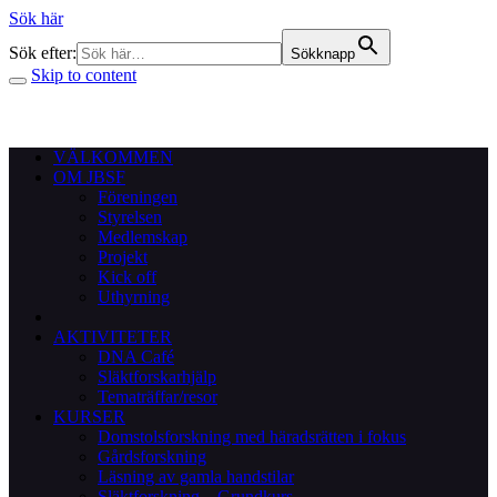
Sök här
Sök efter:
Sökknapp
Skip to content
VÄLKOMMEN
OM JBSF
Föreningen
Styrelsen
Medlemskap
Projekt
Kick off
Uthyrning
AKTIVITETER
DNA Café
Släktforskarhjälp
Tematräffar/resor
KURSER
Domstolsforskning med häradsrätten i fokus
Gårdsforskning
Läsning av gamla handstilar
Släktforskning – Grundkurs