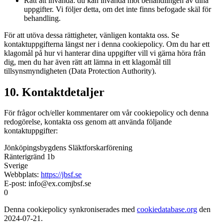
Rätt att invända: du kan invända mot behandlingen av dina
uppgifter. Vi följer detta, om det inte finns befogade skäl för
behandling.
För att utöva dessa rättigheter, vänligen kontakta oss. Se
kontaktuppgifterna längst ner i denna cookiepolicy. Om du har ett
klagomål på hur vi hanterar dina uppgifter vill vi gärna höra från
dig, men du har även rätt att lämna in ett klagomål till
tillsynsmyndigheten (Data Protection Authority).
10. Kontaktdetaljer
För frågor och/eller kommentarer om vår cookiepolicy och denna
redogörelse, kontakta oss genom att använda följande
kontaktuppgifter:
Jönköpingsbygdens Släktforskarförening
Ränterigränd 1b
Sverige
Webbplats:
https://jbsf.se
E-post:
info@
ex.com
jbsf.se
0
Denna cookiepolicy synkroniserades med
cookiedatabase.org
den
2024-07-21.