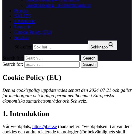
Släktforskning – Fortsättningskurs
Projekt
SÄLJES
LÄNKAR
Logga in
Cookie Policy (EU)
Sök här
Sök efter:
Sökknapp
Search for:
Search
Search for:
Search
Cookie Policy (EU)
Denna cookiepolicy uppdaterades senast den 2024-07-21 och gäller
för medborgare och lagliga permanentboende i Europeiska
ekonomiska samarbetsområdet och Schweiz.
1. Introduktion
Vår webbplats,
https://jbsf.se
(hädanefter: ”webbplatsen”) använder
cookies och andra relaterade teknologier (för bekvämlighets skull