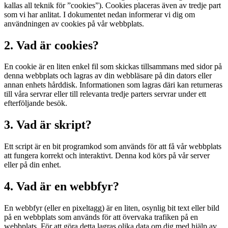
kallas all teknik för ”cookies”). Cookies placeras även av tredje part
som vi har anlitat. I dokumentet nedan informerar vi dig om
användningen av cookies på vår webbplats.
2. Vad är cookies?
En cookie är en liten enkel fil som skickas tillsammans med sidor på
denna webbplats och lagras av din webbläsare på din dators eller
annan enhets hårddisk. Informationen som lagras däri kan returneras
till våra servrar eller till relevanta tredje parters servrar under ett
efterföljande besök.
3. Vad är skript?
Ett script är en bit programkod som används för att få vår webbplats
att fungera korrekt och interaktivt. Denna kod körs på vår server
eller på din enhet.
4. Vad är en webbfyr?
En webbfyr (eller en pixeltagg) är en liten, osynlig bit text eller bild
på en webbplats som används för att övervaka trafiken på en
webbplats. För att göra detta lagras olika data om dig med hjälp av